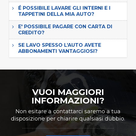
É POSSIBILE LAVARE GLI INTERNI E I
TAPPETINI DELLA MIA AUTO?
E' POSSIBILE PAGARE CON CARTA DI
CREDITO?
SE LAVO SPESSO L’AUTO AVETE
ABBONAMENTI VANTAGGIOSI?
VUOI MAGGIORI
INFORMAZIONI?
Non esitare a contattarci saremo a tua
disposizione per chiarire qualsiasi dubbio.