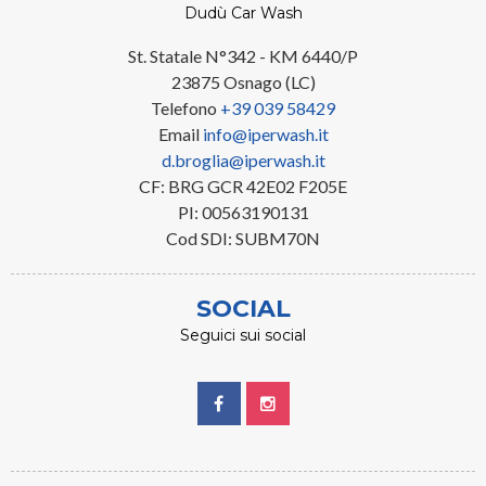
Dudù Car Wash
St. Statale N°342 - KM 6440/P
23875 Osnago (LC)
Telefono
+39 039 58429
Email
info@iperwash.it
d.broglia@iperwash.it
CF: BRG GCR 42E02 F205E
PI: 00563190131
Cod SDI: SUBM70N
SOCIAL
Seguici sui social