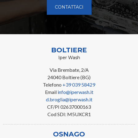
CONTATTACI
BOLTIERE
Iper Wash
Via Brembate, 2/A
24040 Boltiere (BG)
Telefono
+39 039 58429
Email
info@iperwash.it
d.broglia@iperwash.it
CF/PI 02637000163
Cod SDI: M5UXCR1
OSNAGO