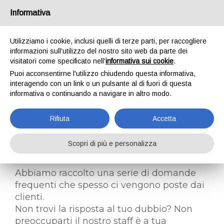
Informativa
Utilizziamo i cookie, inclusi quelli di terze parti, per raccogliere
informazioni sull’utilizzo del nostro sito web da parte dei
visitatori come specificato nell'
informativa sui cookie
.
FAQ
Puoi acconsentirne l'utilizzo chiudendo questa informativa,
HOME
FAQ
interagendo con un link o un pulsante al di fuori di questa
informativa o continuando a navigare in altro modo.
Rifiuta
Accetta
LE RISPOSTE ALLE TUE
Scopri di più e personalizza
DOMANDE
Abbiamo raccolto una serie di domande
frequenti che spesso ci vengono poste dai
clienti.
Non trovi la risposta al tuo dubbio? Non
preoccuparti il nostro staff è a tua