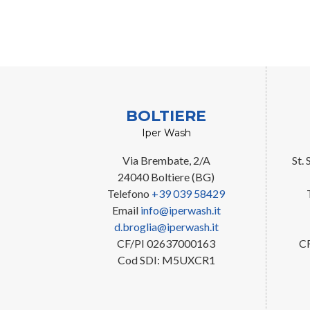
BOLTIERE
Iper Wash
Via Brembate, 2/A
St.
24040 Boltiere (BG)
Telefono
+39 039 58429
Email
info@iperwash.it
d.broglia@iperwash.it
CF/PI 02637000163
C
Cod SDI: M5UXCR1