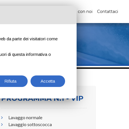
st
News
Sondaggio
FAQ
Lavora con noi
Contattaci
 web da parte dei visitatori come
uori di questa informativa o
Rifiuta
Accetta
PROGRAMMA N.1 - VIP
Lavaggo normale
Lavaggio sottoscocca