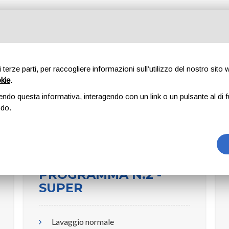
oria
Iper Wash Boltiere
Dudù Car Wash
Lavanderia Bloome
TIERE
di terze parti, per raccogliere informazioni sull’utilizzo del nostro sito
okie
.
endo questa informativa, interagendo con un link o un pulsante al di f
odo.
PROGRAMMA N.2 -
SUPER
Lavaggio normale