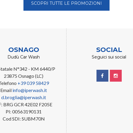
SCOPRI TUTTE LE PROMOZIONI
OSNAGO
SOCIAL
Dudù Car Wash
Seguici sui social
 Statale N°342 - KM 6440/P
23875 Osnago (LC)
Telefono
+39 039 58429
Email
info@iperwash.it
d.broglia@iperwash.it
F: BRG GCR 42E02 F205E
PI: 00563190131
Cod SDI: SUBM70N