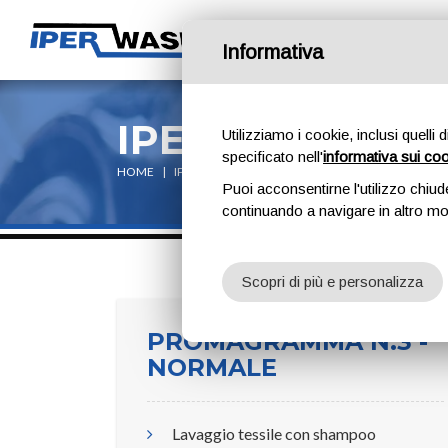
St
Informativa
IPER WASH BOL
Utilizziamo i cookie, inclusi quelli 
specificato nell'
informativa sui co
HOME
IPER WASH BOLTIERE
LISTINO PREZZI
Puoi acconsentirne l'utilizzo chiud
continuando a navigare in altro m
Scopri di più e personalizza
PROMAGRAMMA N.3 -
NORMALE
Lavaggio tessile con shampoo